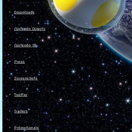
Downloads
Nintendo Directs
Nintendo IR
Press
Screenshots
Twitter
Trailers
Promotionals