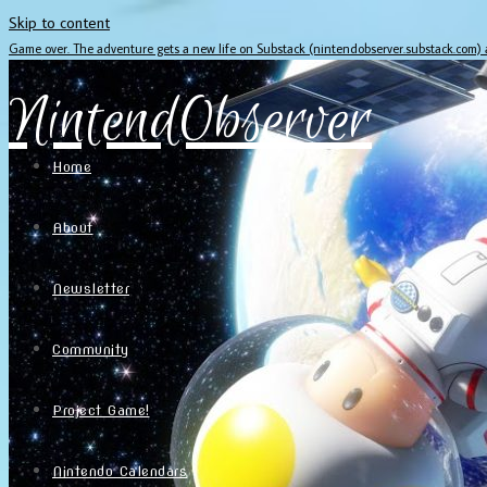
Skip to content
Game over. The adventure gets a new life on Substack (nintendobserver.substack.com)
NintendObserver
Home
About
Newsletter
Community
Project Game!
Nintendo Calendars