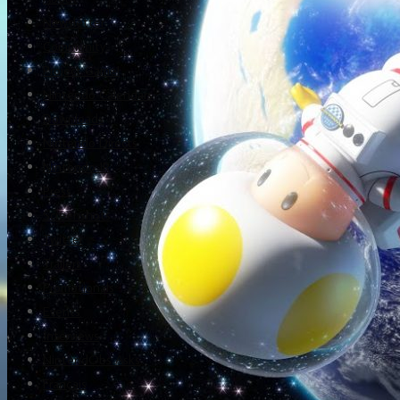
Newsletter
Community
Project Game!
Nintendo Calendars
Downloads
Nintendo Directs
Nintendo IR
Press
Screenshots
Twitter
Trailers
Promotionals
Events
Interviews
NintendObs Asks
Français