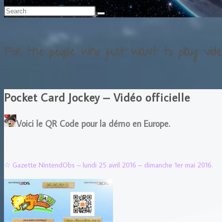
For the people who just want to play vide
Pocket Card Jockey – Vidéo officielle
Voici le QR Code pour la démo en Europe.
☆ Gazette NintendObs – lundi 25 avril 2016 – dimanche 1er mai 2016.