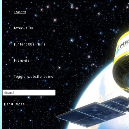
Events
Interviews
NintendObs Asks
Français
Toggle website search
Menu
Close
Home
About