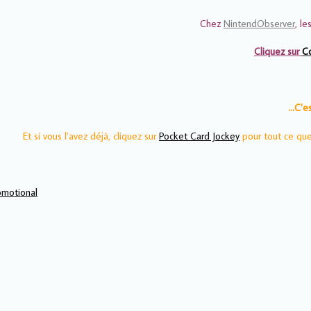
Chez
NintendObserver
, l
Cliquez sur
C
…C’es
Et si vous l’avez déjà, cliquez sur
Pocket Card Jockey
pour tout ce que 
omotional