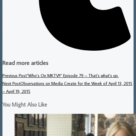
Read more articles
Previous Post
“Who’s On MKTV!!” Episode 79 – That’s what’s up.
Next Post
Observations on Media Create for the Week of April 13, 2015
– April 19, 2015
You Might Also Like