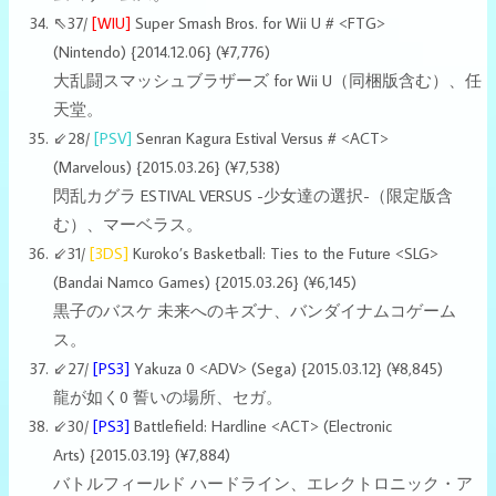
⇖37/
[WIU]
Super Smash Bros. for Wii U # <FTG>
(Nintendo)
{2014.12.06}
(¥7,776)
大乱闘スマッシュブラザーズ for Wii U（同梱版含む）、任
天堂。
⇙28/
[PSV]
Senran Kagura Estival Versus # <ACT>
(Marvelous) {2015.03.26} (¥7,538)
閃乱カグラ ESTIVAL VERSUS -少女達の選択-（限定版含
む）、マーベラス。
⇙31/
[3DS]
Kuroko’s Basketball: Ties to the Future <SLG>
(Bandai Namco Games) {2015.03.26} (¥6,145)
黒子のバスケ 未来へのキズナ、バンダイナムコゲーム
ス。
⇙27/
[PS3]
Yakuza 0 <ADV> (Sega) {2015.03.12} (¥8,845)
龍が如く0 誓いの場所、セガ。
⇙30/
[PS3]
Battlefield: Hardline <ACT> (Electronic
Arts) {2015.03.19} (¥7,884)
バトルフィールド ハードライン、エレクトロニック・ア