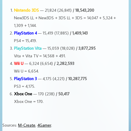
Nintendo 3DS
— 21,824 (26,841)
/ 18,543,200
New3DS LL + New3DS + 3DS LL + 3DS = 14,047 + 5,324 +
1,309 + 1,144.
PlayStation 4
— 15,419 (17,885)
/ 1,409,143
PS4 = 15,419.
PlayStation Vita
— 15,059 (18,028)
/ 3,877,295
Vita + Vita TV = 14,568 + 491.
Wii U
— 6,324 (6,654)
/ 2,282,593
Wii U = 6,654.
PlayStation 3
— 4,175 (4,221)
/ 10,287,775
PS3 = 4,175.
Xbox One
— 170 (238)
/ 50,417
Xbox One = 170.
Sources:
M-Create
,
4Gamer
.