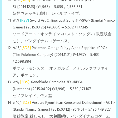
5)
{2014.12.13}
(¥4,968) – 5,659 / 2,586,851
妖怪ウォッチ2 真打、レベルファイブ。
⇙7/
[PSV]
Sword Art Online: Lost Song # <RPG> (Bandai Namco
Games) {2015.03.26} (¥6,664) – 5,532 / 177,145
ソードアート・オンライン -ロスト・ソング-（限定版含
む）、バンダイナムコゲームス。
⇖15/
[3DS]
Pokémon Omega Ruby / Alpha Sapphire <RPG>
(The Pokémon Company)
{2014.11.21}
(¥4,937) – 5,483
/ 2,598,884
ポケットモンスター オメガルビー／アルファサファイ
ア、ポケモン。
⇙9/
[3DS]
Xenoblade Chronicles 3D <RPG>
(Nintendo) {2015.04.02} (¥3,996) – 5,330 / 71,167
ゼノブレイド、任天堂。
⇙10/
[3DS]
Ansatsu Kyoushitsu: Korosensei Daihouimou!! <ACT>
(Bandai Namco Games) {2015.03.12} (¥6,145) – 5,196 / 49,827
暗殺教室 殺せんせー大包囲網!!、バンダイナムコゲーム