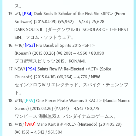
ス。
⇙1/
[PS4]
Dark Souls II: Scholar of the First Sin
<RPG> (From
Software) {2015.04.09} (¥5,962) – 5,134 / 25,628
DARK SOULS II （ダークソウル II）SCHOLAR OF THE FIRST
SIN、フロム・ソフトウェア。
⇐16/
[PS3]
Pro Baseball Spirits 2015 <SPT>
(Konami) {2015.03.26} (¥8,208) – 4,960 / 88,090
プロ野球スピリッツ2015、KONAMI。
NEW/
[PS4]
Saints Row IV: Re-Elected
<ACT> (Spike
Chunsoft) {2015.04.16} (¥6,264) – 4,776
/ NEW
セインツロウIV リエレクテッド、スパイク・チュンソフ
ト。
⇙13/
[PSV]
One Piece: Pirate Warriors 3 <ACT> (Bandai Namco
Games) {2015.03.26} (¥7,344) – 4,543 / 80,779
ワンピース 海賊無双3、バンダイナムコゲームス。
⇐19/
[WIU]
Mario Kart 8 # <RCE> (Nintendo)
{2014.05.29}
(¥6,156) – 4,542 / 961,504