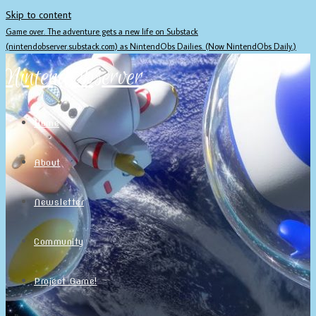
Skip to content
Game over. The adventure gets a new life on Substack
(nintendobserver.substack.com) as NintendObs Dailies. (Now NintendObs Daily.)
NintendObserver
Home
About
Newsletter
Community
Project Game!