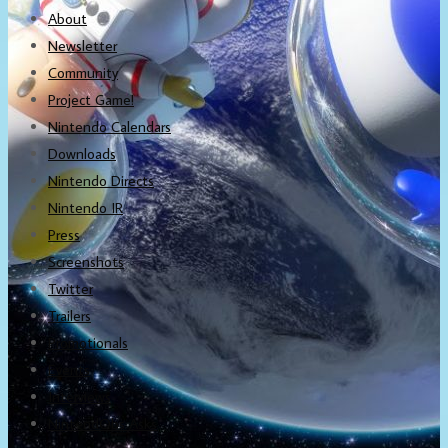
About
Newsletter
Community
Project Game!
Nintendo Calendars
Downloads
Nintendo Directs
Nintendo IR
Press
Screenshots
Twitter
Trailers
Promotionals
Events
Interviews
NintendObs Asks