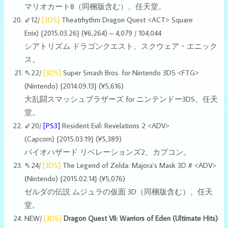
マリオカート8（同梱版含む）、任天堂。
⇙12/
[3DS]
Theatrhythm Dragon Quest <ACT> Square
Enix) {2015.03.26} (¥6,264) – 4,079 / 104,044
シアトリズム ドラゴンクエスト、スクウェア・エニック
ス。
⇖22/
[3DS]
Super Smash Bros. for Nintendo 3DS <FTG>
(Nintendo)
{2014.09.13}
(¥5,616)
大乱闘スマッシュブラザーズ for ニンテンドー3DS、任天
堂。
⇙20/
[PS3]
Resident Evil: Revelations 2 <ADV>
(Capcom) {2015.03.19} (¥5,389)
バイオハザード リベレーションズ2、カプコン。
⇖24/
[3DS]
The Legend of Zelda: Majora’s Mask 3D # <ADV>
(Nintendo) {2015.02.14} (¥5,076)
ゼルダの伝説 ムジュラの仮面 3D（同梱版含む）、任天
堂。
NEW/
[3DS]
Dragon Quest VII: Warriors of Eden (Ultimate Hits)