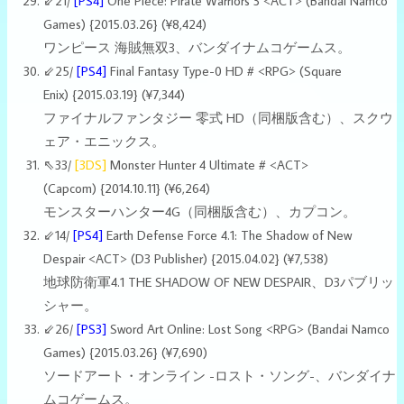
⇙21/
[PS4]
One Piece: Pirate Warriors 3 <ACT> (Bandai Namco
Games) {2015.03.26} (¥8,424)
ワンピース 海賊無双3、バンダイナムコゲームス。
⇙25/
[PS4]
Final Fantasy Type-0 HD # <RPG> (Square
Enix) {2015.03.19} (¥7,344)
ファイナルファンタジー 零式 HD（同梱版含む）、スクウ
ェア・エニックス。
⇖33/
[3DS]
Monster Hunter 4 Ultimate # <ACT>
(Capcom)
{2014.10.11}
(¥6,264)
モンスターハンター4G（同梱版含む）、カプコン。
⇙14/
[PS4]
Earth Defense Force 4.1: The Shadow of New
Despair <ACT> (D3 Publisher) {2015.04.02} (¥7,538)
地球防衛軍4.1 THE SHADOW OF NEW DESPAIR、D3パブリッ
シャー。
⇙26/
[PS3]
Sword Art Online: Lost Song <RPG> (Bandai Namco
Games) {2015.03.26} (¥7,690)
ソードアート・オンライン -ロスト・ソング-、バンダイナ
ムコゲームス。