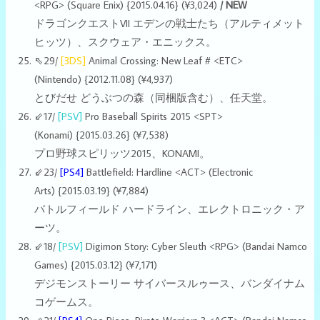
<RPG> (Square Enix) {2015.04.16} (¥3,024)
/ NEW
ドラゴンクエストVII エデンの戦士たち（アルティメット
ヒッツ）、スクウェア・エニックス。
⇖29/
[3DS]
Animal Crossing: New Leaf # <ETC>
(Nintendo)
{2012.11.08}
(¥4,937)
とびだせ どうぶつの森（同梱版含む）、任天堂。
⇙17/
[PSV]
Pro Baseball Spirits 2015 <SPT>
(Konami) {2015.03.26} (¥7,538)
プロ野球スピリッツ2015、KONAMI。
⇙23/
[PS4]
Battlefield: Hardline <ACT> (Electronic
Arts) {2015.03.19} (¥7,884)
バトルフィールド ハードライン、エレクトロニック・ア
ーツ。
⇙18/
[PSV]
Digimon Story: Cyber Sleuth <RPG> (Bandai Namco
Games) {2015.03.12} (¥7,171)
デジモンストーリー サイバースルゥース、バンダイナム
コゲームス。