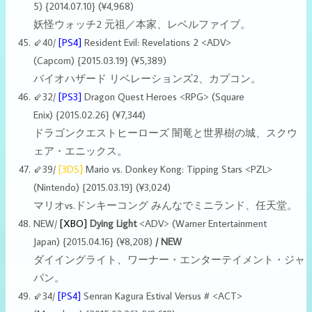
5)
{2014.07.10}
(¥4,968)
妖怪ウォッチ2 元祖／本家、レベルファイブ。
⇙40/
[PS4]
Resident Evil: Revelations 2 <ADV>
(Capcom) {2015.03.19} (¥5,389)
バイオハザード リベレーションズ2、カプコン。
⇙32/
[PS3]
Dragon Quest Heroes <RPG> (Square
Enix) {2015.02.26} (¥7,344)
ドラゴンクエストヒーローズ 闇竜と世界樹の城、スクウ
ェア・エニックス。
⇙39/
[3DS]
Mario vs. Donkey Kong: Tipping Stars <PZL>
(Nintendo) {2015.03.19} (¥3,024)
マリオvs.ドンキーコング みんなでミニランド、任天堂。
NEW/
[XBO]
Dying Light
<ADV> (Warner Entertainment
Japan) {2015.04.16} (¥8,208)
/ NEW
ダイイングライト、ワーナー・エンターテイメント・ジャ
パン。
⇙34/
[PS4]
Senran Kagura Estival Versus # <ACT>