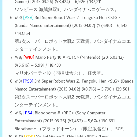
Games) {2015.03.26} (¥8,424) – 6,926 / 137,211
ワンピース 海賊無双3、バンダイナムコゲームス。
⇙3/
[PSV]
3rd Super Robot Wars Z: Tengoku Hen <SLG>
(Bandai Namco Entertainment) {2015.04.02} (¥7,690) – 6,542
/ 143,154
第3次スーパーロボット大戦Z 天獄篇、バンダイナムコエ
ンターテインメント。
⇖8/
[WIU]
Mario Party 10 # <ETC> (Nintendo) {2015.03.12}
(¥5,616) – 5,991 / 118,433
マリオパーティ10（同梱版含む）、任天堂。
⇙3/
[PS3]
3rd Super Robot Wars Z: Tengoku Hen <SLG> (Bandai
Namco Entertainment) {2015.04.02} (¥8,716) – 5,798 / 129,581
第3次スーパーロボット大戦Z 天獄篇、バンダイナムコエ
ンターテインメント。
⇙6/
[PS4]
Bloodborne # <RPG> (Sony Computer
Entertainment) {2015.03.26} (¥7,452) – 5,674 / 190,631
Bloodborne （ブラッドボーン）（限定版含む）、SCE。
⇖11/
[3DS]
Yo-kai Watch 2: Shin Uchi <RPG> (Level-