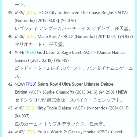
ーツ。
⇙35/
[3DS]
LEGO City Undercover: The Chase Begins <ADV>
(Nintendo) {2015.03.05} (¥5,076)
レゴシティ アンダーカバー チェイス ビギンズ、任天堂。
⇙36/
[3DS]
Mario Kart 7 <RCE> (Nintendo)
{2011.12.01}
(¥4,937)
マリオカート7、任天堂。
⇖44/
[PSV]
God Eater 2: Rage Burst <ACT> (Bandai Namco
Games) {2015.02.19} (¥6,145)
ゴッドイーター2 レイジバースト、バンダイナムコゲーム
ス。
NEW/
[PS3]
Saints Row 4 Ultra Super Ultimate Deluxe
Edition
<ACT> (Spike Chunsoft) {2015.04.16} (¥4,298)
/ NEW
セインツロウIV 超完全版、スパイク・チュンソフト。
⇙41/
[3DS]
Kirby Triple Deluxe <ACT> (Nintendo)
{2014.01.11}
(¥4,937)
星のカービィ トリプルデラックス、任天堂。
⇙42/
[3DS]
Yo-kai Watch 2: Ganso / Honke <RPG> (Level-