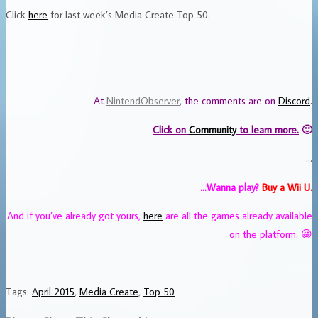
Click
here
for last week’s Media Create Top 50.
At
NintendObserver
, the comments are on
Discord
.
Click on
Community
to learn more.
🙂
…
…Wanna play?
Buy a Wii U.
And if you’ve already got yours,
here
are all the games already available
on the platform. 😀
Tags
:
April 2015
,
Media Create
,
Top 50