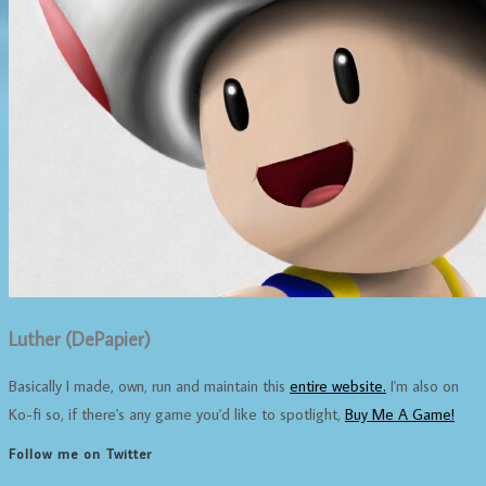
Luther (DePapier)
Basically I made, own, run and maintain this
entire website.
I'm also on
Ko-fi so, if there's any game you'd like to spotlight,
Buy Me A Game!
Follow me on Twitter