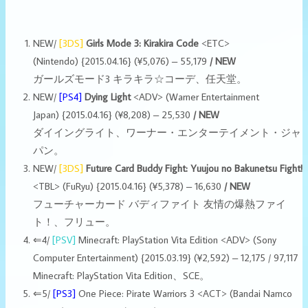
NEW/
[3DS]
Girls Mode 3: Kirakira Code
<ETC>
(Nintendo) {2015.04.16} (¥5,076) – 55,179
/ NEW
ガールズモード3 キラキラ☆コーデ、任天堂。
NEW/
[PS4]
Dying Light
<ADV> (Warner Entertainment
Japan) {2015.04.16} (¥8,208) – 25,530
/ NEW
ダイイングライト、ワーナー・エンターテイメント・ジャ
パン。
NEW/
[3DS]
Future Card Buddy Fight: Yuujou no Bakunetsu Fight!
<TBL> (FuRyu) {2015.04.16} (¥5,378) – 16,630
/ NEW
フューチャーカード バディファイト 友情の爆熱ファイ
ト！、フリュー。
⇐4/
[PSV]
Minecraft: PlayStation Vita Edition <ADV> (Sony
Computer Entertainment) {2015.03.19} (¥2,592) – 12,175 / 97,117
Minecraft: PlayStation Vita Edition、SCE。
⇐5/
[PS3]
One Piece: Pirate Warriors 3 <ACT> (Bandai Namco