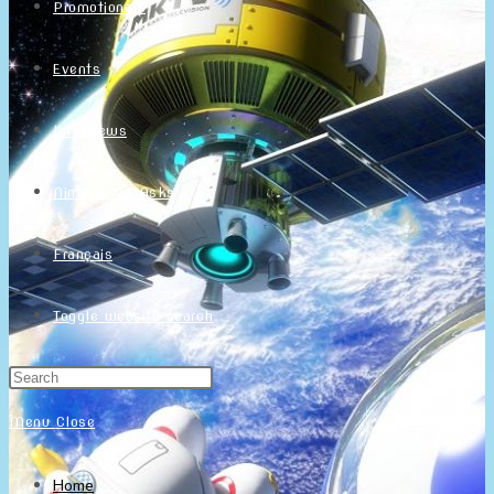
Promotionals
Events
Interviews
NintendObs Asks
Français
Toggle website search
Menu
Close
Home