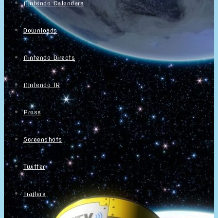
Nintendo Calendars
Downloads
Nintendo Directs
Nintendo IR
Press
Screenshots
Twitter
Trailers